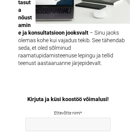
tasut
a
nõust
amin
e ja konsultatsioon jooksvalt
– Sinu jaoks
olemas kohe kui vajadus tekib. See tähendab
seda, et oled sõlminud
raamatupidamisteenuse lepingu ja tellid
teenust aastaaruanne järjepidevalt.
Kirjuta ja küsi koostöö võimalusi!
Ettevõtte nimi