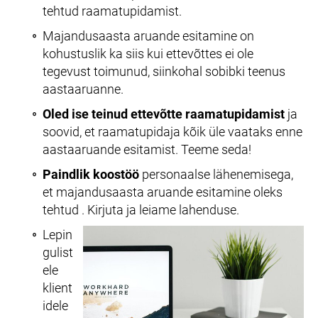
tehtud raamatupidamist.
Majandusaasta aruande esitamine on
kohustuslik ka siis kui ettevõttes ei ole
tegevust toimunud, siinkohal sobibki teenus
aastaaruanne.
Oled ise teinud ettevõtte raamatupidamist
ja
soovid, et raamatupidaja kõik üle vaataks enne
aastaaruande esitamist. Teeme seda!
Paindlik koostöö
personaalse lähenemisega,
et majandusaasta aruande esitamine oleks
tehtud . Kirjuta ja leiame lahenduse.
Lepin
gulist
ele
klient
idele