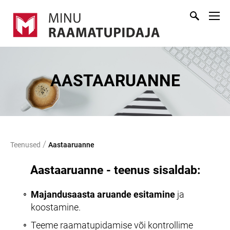
AASTAARUANNE
/
Teenused
Aastaaruanne
Aastaaruanne - teenus sisaldab:
Majandusaasta aruande
esitamine
ja
koostamine.
Teeme raamatupidamise või kontrollime